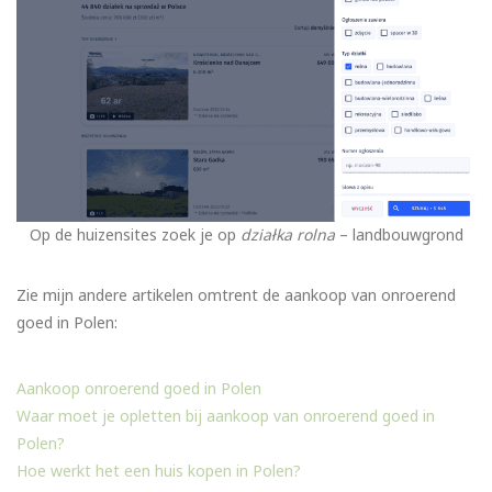
Op de huizensites zoek je op
działka rolna
– landbouwgrond
Zie mijn andere artikelen omtrent de aankoop van onroerend
goed in Polen:
Aankoop onroerend goed in Polen
Waar moet je opletten bij aankoop van onroerend goed in
Polen?
Hoe werkt het een huis kopen in Polen?