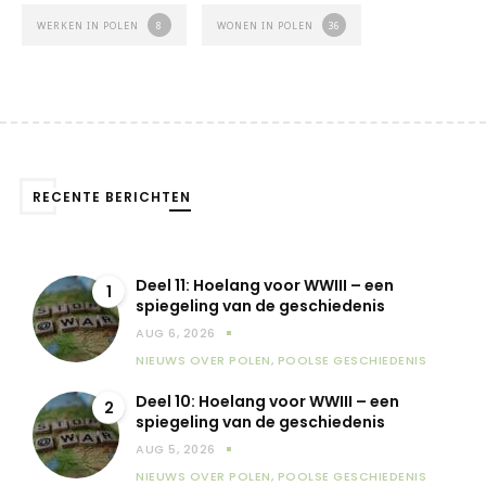
WERKEN IN POLEN
8
WONEN IN POLEN
36
RECENTE BERICHTEN
Deel 11: Hoelang voor WWIII – een
1
spiegeling van de geschiedenis
AUG 6, 2026
NIEUWS OVER POLEN
,
POOLSE GESCHIEDENIS
Deel 10: Hoelang voor WWIII – een
2
spiegeling van de geschiedenis
AUG 5, 2026
NIEUWS OVER POLEN
,
POOLSE GESCHIEDENIS