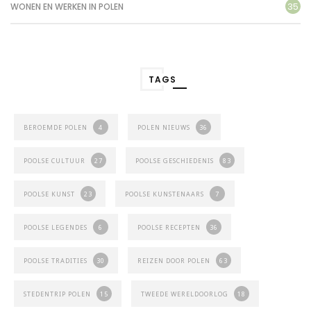
35
WONEN EN WERKEN IN POLEN
TAGS
BEROEMDE POLEN
4
POLEN NIEUWS
36
POOLSE CULTUUR
27
POOLSE GESCHIEDENIS
83
POOLSE KUNST
23
POOLSE KUNSTENAARS
7
POOLSE LEGENDES
6
POOLSE RECEPTEN
36
POOLSE TRADITIES
30
REIZEN DOOR POLEN
63
STEDENTRIP POLEN
15
TWEEDE WERELDOORLOG
18