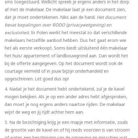
sms toegestuurd. Wellicht spreek je ergens anders in het dorp
af met de makelaar. De makelaar laat je een document zien,
dat je moet ondertekenen. Niks aan de hand.
Het document
bevat bepalingen over RODO (privacywetgeving) en
exclusiviteit
. In Polen werkt het meestal zo dat verschillende
makelaars hetzelfde aanbod hebben. Dus het gaat erom wie
het als eerste verkoopt. Soms biedt uitsluitend één makelaar
het huis/ appartement of landbouwgrond aan. Dan wordt het
bij de offerte aangegeven. Op het document wordt ook de
courtage vermeld of in jouw bijzijn onderhandeld en
opgeschreven. Let goed dus op!
Nadat je het document hebt ondertekend, zul je de kavel
mogen bekijken. Als je op een ander adres hebt afgesproken,
dan moet je nog ergens anders naartoe rijden. De makelaar
wijst de weg en jij rijdt achter hem aan.
Na de bezichtiging krijg je een mapje met informatie, zoals
de grootte van de kavel en of hij reeds voorzien is van stroom
of water, een beschrijving van de omgeving en misschien wat