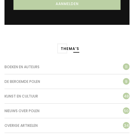
THEMA’S
11
BOEKEN EN AUTEURS
9
DE BEROEMDE POLEN
48
KUNST EN CULTUUR
50
NIEUWS OVER POLEN
34
OVERIGE ARTIKELEN