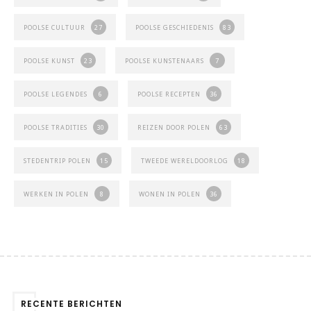
POOLSE CULTUUR
27
POOLSE GESCHIEDENIS
83
POOLSE KUNST
23
POOLSE KUNSTENAARS
7
POOLSE LEGENDES
6
POOLSE RECEPTEN
36
POOLSE TRADITIES
30
REIZEN DOOR POLEN
63
STEDENTRIP POLEN
15
TWEEDE WERELDOORLOG
18
WERKEN IN POLEN
8
WONEN IN POLEN
36
RECENTE BERICHTEN