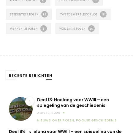
POOLSE TRADITIES
30
REIZEN DOOR POLEN
63
STEDENTRIP POLEN
15
TWEEDE WERELDOORLOG
18
WERKEN IN POLEN
8
WONEN IN POLEN
36
RECENTE BERICHTEN
Deel 13: Hoelang voor WWIII – een
1
spiegeling van de geschiedenis
AUG 10, 2026
NIEUWS OVER POLEN
,
POOLSE GESCHIEDENIS
Deel 8½: Hoelang voor WWIII – een spiegeling van de