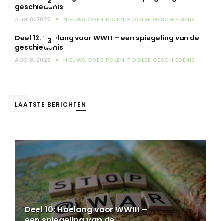
2
geschiedenis
AUG 8, 2026
NIEUWS OVER POLEN
,
POOLSE GESCHIEDENIS
Deel 12: Hoelang voor WWIII – een spiegeling van de
3
geschiedenis
AUG 8, 2026
NIEUWS OVER POLEN
,
POOLSE GESCHIEDENIS
LAATSTE BERICHTEN
III –
Deel 11: Hoelang voor WWIII –
een spiegeling van de