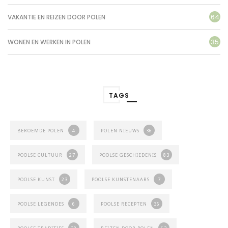
64
VAKANTIE EN REIZEN DOOR POLEN
35
WONEN EN WERKEN IN POLEN
TAGS
BEROEMDE POLEN
4
POLEN NIEUWS
36
POOLSE CULTUUR
27
POOLSE GESCHIEDENIS
83
POOLSE KUNST
23
POOLSE KUNSTENAARS
7
POOLSE LEGENDES
6
POOLSE RECEPTEN
36