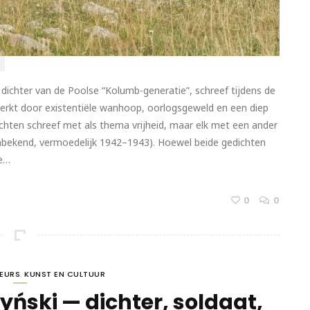
dichter van de Poolse “Kolumb-generatie”, schreef tijdens de
kt door existentiële wanhoop, oorlogsgeweld en een diep
dichten schreef met als thema vrijheid, maar elk met een ander
bekend, vermoedelijk 1942–1943). Hoewel beide gedichten
ze…
0
0
TEURS
,
KUNST EN CULTUUR
yński — dichter, soldaat,