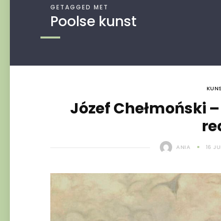
GETAGGED MET
Poolse kunst
KUNS
Józef Chełmoński –
re
ANIA
16 J