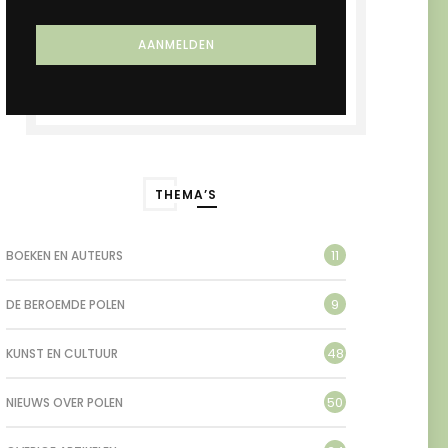
THEMA’S
11
BOEKEN EN AUTEURS
9
DE BEROEMDE POLEN
48
KUNST EN CULTUUR
50
NIEUWS OVER POLEN