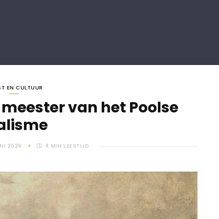
T EN CULTUUR
 meester van het Poolse
alisme
UNI 2026
4
MIN LEESTIJD