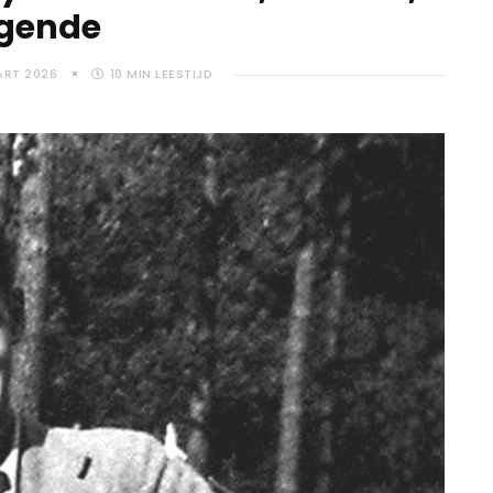
egende
ART 2026
10
MIN LEESTIJD