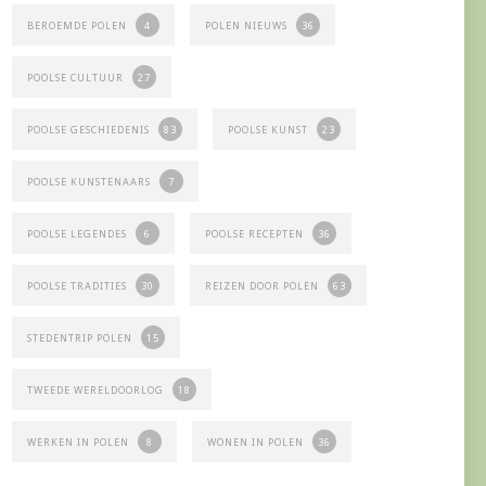
BEROEMDE POLEN
4
POLEN NIEUWS
36
POOLSE CULTUUR
27
POOLSE GESCHIEDENIS
83
POOLSE KUNST
23
POOLSE KUNSTENAARS
7
POOLSE LEGENDES
6
POOLSE RECEPTEN
36
POOLSE TRADITIES
30
REIZEN DOOR POLEN
63
STEDENTRIP POLEN
15
TWEEDE WERELDOORLOG
18
WERKEN IN POLEN
8
WONEN IN POLEN
36