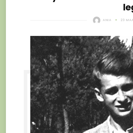
l
ANIA
23 MA