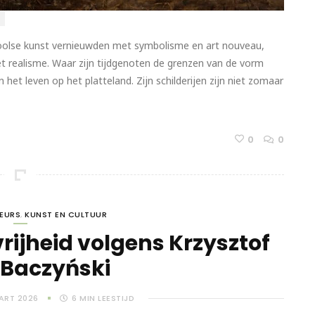
Poolse kunst vernieuwden met symbolisme en art nouveau,
 realisme. Waar zijn tijdgenoten de grenzen van de vorm
het leven op het platteland. Zijn schilderijen zijn niet zomaar
0
0
TEURS
,
KUNST EN CULTUUR
rijheid volgens Krzysztof
 Baczyński
ART 2026
6
MIN LEESTIJD