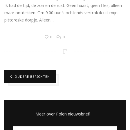
Ik had de tijd, de zon en de rust. Geen haast, geen files, alleen
maar ontdekken. Om 9.00 uur ’s ochtends vertrok ik uit mijn
pittoreske dorpje. Alleen….
0
0
OUDERE BERICHTEN
Meer over Polen nieuwsbrief!