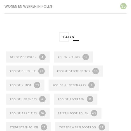
35
WONEN EN WERKEN IN POLEN
TAGS
BEROEMDE POLEN
4
POLEN NIEUWS
36
POOLSE CULTUUR
27
POOLSE GESCHIEDENIS
83
POOLSE KUNST
23
POOLSE KUNSTENAARS
7
POOLSE LEGENDES
6
POOLSE RECEPTEN
36
POOLSE TRADITIES
30
REIZEN DOOR POLEN
63
STEDENTRIP POLEN
15
TWEEDE WERELDOORLOG
18