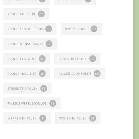
POOLSE CULTUUR
27
POOLSE GESCHIEDENIS
83
POOLSE KUNST
23
POOLSE KUNSTENAARS
7
POOLSE LEGENDES
6
POOLSE RECEPTEN
36
POOLSE TRADITIES
30
REIZEN DOOR POLEN
63
STEDENTRIP POLEN
15
TWEEDE WERELDOORLOG
18
WERKEN IN POLEN
8
WONEN IN POLEN
36