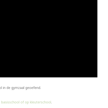
ol in de gymzaal geoefend.
 basisschool of op kleuterschool
.