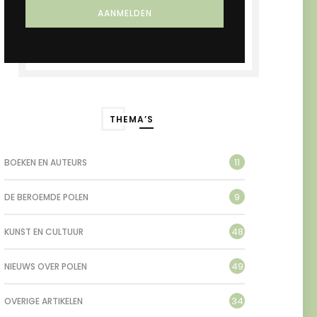
THEMA’S
11
BOEKEN EN AUTEURS
9
DE BEROEMDE POLEN
48
KUNST EN CULTUUR
49
NIEUWS OVER POLEN
34
OVERIGE ARTIKELEN