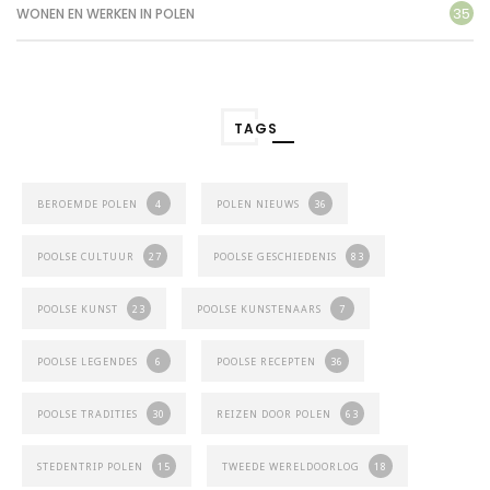
35
WONEN EN WERKEN IN POLEN
TAGS
BEROEMDE POLEN
4
POLEN NIEUWS
36
POOLSE CULTUUR
27
POOLSE GESCHIEDENIS
83
POOLSE KUNST
23
POOLSE KUNSTENAARS
7
POOLSE LEGENDES
6
POOLSE RECEPTEN
36
POOLSE TRADITIES
30
REIZEN DOOR POLEN
63
STEDENTRIP POLEN
15
TWEEDE WERELDOORLOG
18