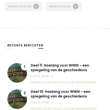
WERKEN IN POLEN
8
WONEN IN POLEN
36
RECENTE BERICHTEN
Deel 11: Hoelang voor WWIII – een
1
spiegeling van de geschiedenis
AUG 6, 2026
NIEUWS OVER POLEN
,
POOLSE GESCHIEDENIS
Deel 10: Hoelang voor WWIII – een
2
spiegeling van de geschiedenis
AUG 5, 2026
NIEUWS OVER POLEN
,
POOLSE GESCHIEDENIS