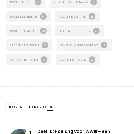
POOLSE KUNST
23
POOLSE KUNSTENAARS
7
POOLSE LEGENDES
6
POOLSE RECEPTEN
36
POOLSE TRADITIES
30
REIZEN DOOR POLEN
63
STEDENTRIP POLEN
15
TWEEDE WERELDOORLOG
18
WERKEN IN POLEN
8
WONEN IN POLEN
36
RECENTE BERICHTEN
Deel 10: Hoelang voor WWIII – een
1