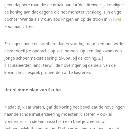
geen dappere man die de draak aandurfde. Uiteindelijk kondigde
de koning aan dat degene die het monster versloeg, zijn enige
dochter Wanda als vrouw zou krijgen en op de troon in
Wawel
zou gaan zitten.
Er gingen lange en sombere dagen voorbij, maar niemand wilde
deze moeilijke opdracht op zich nemen. Op een dag kwam een
jonge schoenmakersleerling, Skuba, bij de koning. Zij
discussieerden lang, terwijl de hovelingen bij de deur van de
koning het gesprek probeerden af te luisteren.
Het slimme plan van Skuba
Nadat zij klaar waren, gaf de koning het bevel dat de hovelingen
naar de schoenmakersleerling moesten luisteren – ook al
vonden zij zijn ideeën misschien een beetje vreemd of
onbegrijpelijk. En inderdaad, Skuba vroeg niet om een zwaard,