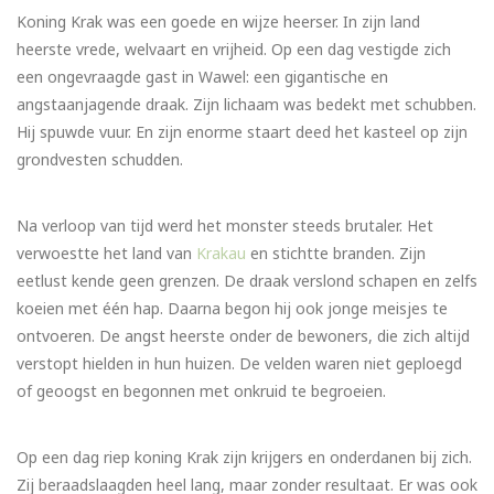
Koning Krak was een goede en wijze heerser. In zijn land
heerste vrede, welvaart en vrijheid. Op een dag vestigde zich
een ongevraagde gast in Wawel: een gigantische en
angstaanjagende draak. Zijn lichaam was bedekt met schubben.
Hij spuwde vuur. En zijn enorme staart deed het kasteel op zijn
grondvesten schudden.
Na verloop van tijd werd het monster steeds brutaler. Het
verwoestte het land van
Krakau
en stichtte branden. Zijn
eetlust kende geen grenzen. De draak verslond schapen en zelfs
koeien met één hap. Daarna begon hij ook jonge meisjes te
ontvoeren. De angst heerste onder de bewoners, die zich altijd
verstopt hielden in hun huizen. De velden waren niet geploegd
of geoogst en begonnen met onkruid te begroeien.
Op een dag riep koning Krak zijn krijgers en onderdanen bij zich.
Zij beraadslaagden heel lang, maar zonder resultaat. Er was ook