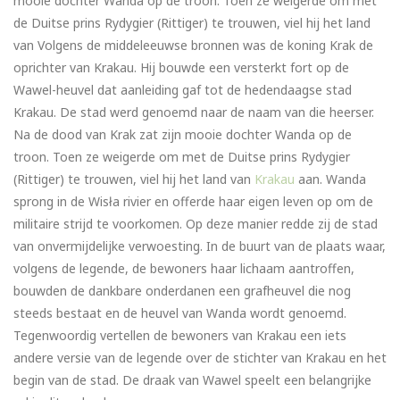
mooie dochter Wanda op de troon. Toen ze weigerde om met
de Duitse prins Rydygier (Rittiger) te trouwen, viel hij het land
van Volgens de middeleeuwse bronnen was de koning Krak de
oprichter van Krakau. Hij bouwde een versterkt fort op de
Wawel-heuvel dat aanleiding gaf tot de hedendaagse stad
Krakau. De stad werd genoemd naar de naam van die heerser.
Na de dood van Krak zat zijn mooie dochter Wanda op de
troon. Toen ze weigerde om met de Duitse prins Rydygier
(Rittiger) te trouwen, viel hij het land van
Krakau
aan. Wanda
sprong in de Wisła rivier en offerde haar eigen leven op om de
militaire strijd te voorkomen. Op deze manier redde zij de stad
van onvermijdelijke verwoesting. In de buurt van de plaats waar,
volgens de legende, de bewoners haar lichaam aantroffen,
bouwden de dankbare onderdanen een grafheuvel die nog
steeds bestaat en de heuvel van Wanda wordt genoemd.
Tegenwoordig vertellen de bewoners van Krakau een iets
andere versie van de legende over de stichter van Krakau en het
begin van de stad. De draak van Wawel speelt een belangrijke