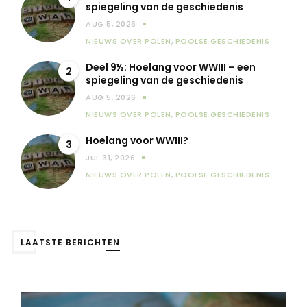
spiegeling van de geschiedenis
AUG 5, 2026
NIEUWS OVER POLEN
,
POOLSE GESCHIEDENIS
Deel 9½: Hoelang voor WWIII – een
2
spiegeling van de geschiedenis
AUG 5, 2026
NIEUWS OVER POLEN
,
POOLSE GESCHIEDENIS
Hoelang voor WWIII?
3
JUL 31, 2026
NIEUWS OVER POLEN
,
POOLSE GESCHIEDENIS
LAATSTE BERICHTEN