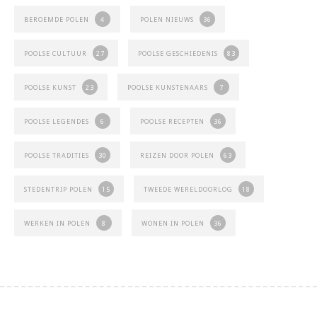
BEROEMDE POLEN
4
POLEN NIEUWS
36
POOLSE CULTUUR
27
POOLSE GESCHIEDENIS
83
POOLSE KUNST
23
POOLSE KUNSTENAARS
7
POOLSE LEGENDES
6
POOLSE RECEPTEN
36
POOLSE TRADITIES
30
REIZEN DOOR POLEN
63
STEDENTRIP POLEN
15
TWEEDE WERELDOORLOG
18
WERKEN IN POLEN
8
WONEN IN POLEN
36