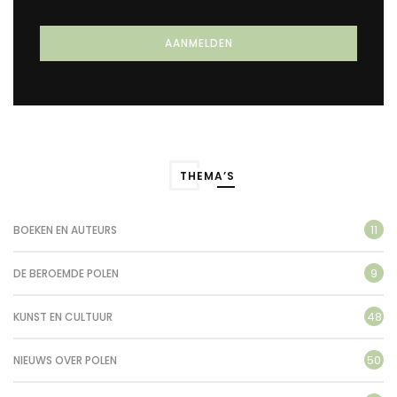
THEMA’S
11
BOEKEN EN AUTEURS
9
DE BEROEMDE POLEN
48
KUNST EN CULTUUR
50
NIEUWS OVER POLEN