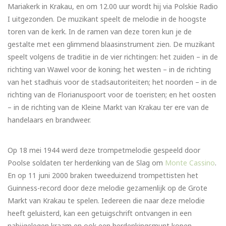
Mariakerk in Krakau, en om 12.00 uur wordt hij via Polskie Radio
I uitgezonden. De muzikant speelt de melodie in de hoogste
toren van de kerk. In de ramen van deze toren kun je de
gestalte met een glimmend blaasinstrument zien. De muzikant
speelt volgens de traditie in de vier richtingen: het zuiden – in de
richting van Wawel voor de koning; het westen – in de richting
van het stadhuis voor de stadsautoriteiten; het noorden – in de
richting van de Florianuspoort voor de toeristen; en het oosten
– in de richting van de Kleine Markt van Krakau ter ere van de
handelaars en brandweer.
Op 18 mei 1944 werd deze trompetmelodie gespeeld door
Poolse soldaten ter herdenking van de Slag om
Monte Cassino
.
En op 11 juni 2000 braken tweeduizend trompettisten het
Guinness-record door deze melodie gezamenlijk op de Grote
Markt van Krakau te spelen. Iedereen die naar deze melodie
heeft geluisterd, kan een getuigschrift ontvangen in een
nabijgelegen kraam en ook een herdenkingsmunt kopen.