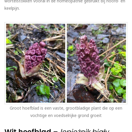
wortelstokken vooral in de homeopathie gebruikt bij hoofd- en
keelpijn.
Groot hoefblad is een vaste, grootbladige plant die op een
vochtige en voedselrijke grond groeit
Wit hoefblad –
lepiężnik biały