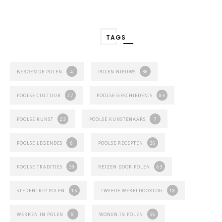
TAGS
BEROEMDE POLEN
4
POLEN NIEUWS
36
POOLSE CULTUUR
27
POOLSE GESCHIEDENIS
83
POOLSE KUNST
23
POOLSE KUNSTENAARS
7
POOLSE LEGENDES
6
POOLSE RECEPTEN
36
POOLSE TRADITIES
30
REIZEN DOOR POLEN
63
STEDENTRIP POLEN
15
TWEEDE WERELDOORLOG
18
WERKEN IN POLEN
8
WONEN IN POLEN
36