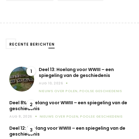
RECENTE BERICHTEN
Deel 13: Hoelang voor WWIII – een
1
spiegeling van de geschiedenis
AUG 10, 2026
NIEUWS OVER POLEN
,
POOLSE GESCHIEDENIS
Deel 8½: Hoelang voor WWIII – een spiegeling van de
2
geschiedenis
AUG 8, 2026
NIEUWS OVER POLEN
,
POOLSE GESCHIEDENIS
Deel 12: Hoelang voor WWIII – een spiegeling van de
3
geschiedenis