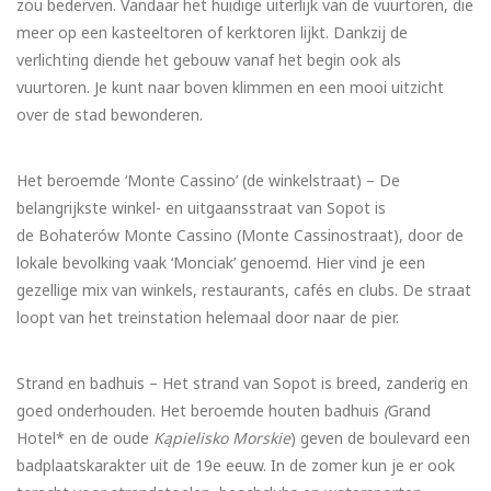
zou bederven. Vandaar het huidige uiterlijk van de vuurtoren, die
meer op een kasteeltoren of kerktoren lijkt. Dankzij de
verlichting diende het gebouw vanaf het begin ook als
vuurtoren. Je kunt naar boven klimmen en een mooi uitzicht
over de stad bewonderen.
Het beroemde ‘Monte Cassino’ (de winkelstraat) – De
belangrijkste winkel- en uitgaansstraat van Sopot is
de Bohaterów Monte Cassino (Monte Cassinostraat), door de
lokale bevolking vaak ‘Monciak’ genoemd. Hier vind je een
gezellige mix van winkels, restaurants, cafés en clubs. De straat
loopt van het treinstation helemaal door naar de pier.
Strand en badhuis – Het strand van Sopot is breed, zanderig en
goed onderhouden. Het beroemde houten badhuis
(
Grand
Hotel* en de oude
Kąpielisko Morskie
) geven de boulevard een
badplaatskarakter uit de 19e eeuw. In de zomer kun je er ook