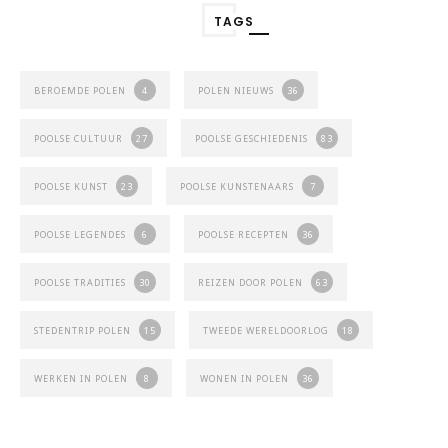
TAGS
BEROEMDE POLEN
4
POLEN NIEUWS
36
POOLSE CULTUUR
27
POOLSE GESCHIEDENIS
83
POOLSE KUNST
23
POOLSE KUNSTENAARS
7
POOLSE LEGENDES
6
POOLSE RECEPTEN
36
POOLSE TRADITIES
30
REIZEN DOOR POLEN
63
STEDENTRIP POLEN
15
TWEEDE WERELDOORLOG
18
WERKEN IN POLEN
8
WONEN IN POLEN
36