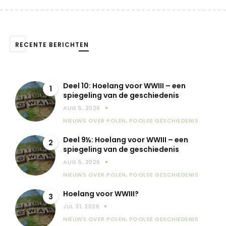
RECENTE BERICHTEN
Deel 10: Hoelang voor WWIII – een
1
spiegeling van de geschiedenis
AUG 5, 2026
NIEUWS OVER POLEN
,
POOLSE GESCHIEDENIS
Deel 9½: Hoelang voor WWIII – een
2
spiegeling van de geschiedenis
AUG 5, 2026
NIEUWS OVER POLEN
,
POOLSE GESCHIEDENIS
Hoelang voor WWIII?
3
JUL 31, 2026
NIEUWS OVER POLEN
,
POOLSE GESCHIEDENIS