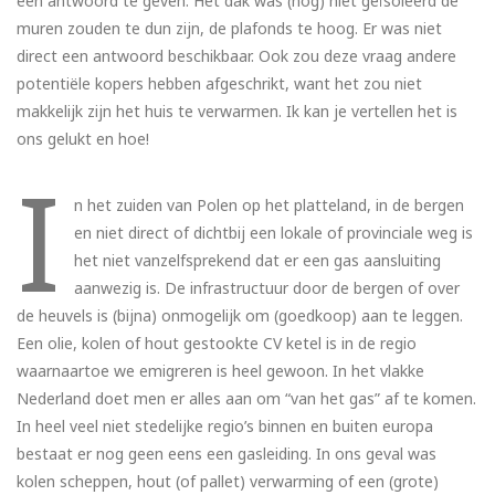
een antwoord te geven. Het dak was (nog) niet geïsoleerd de
muren zouden te dun zijn, de plafonds te hoog. Er was niet
direct een antwoord beschikbaar. Ook zou deze vraag andere
potentiële kopers hebben afgeschrikt, want het zou niet
makkelijk zijn het huis te verwarmen. Ik kan je vertellen het is
ons gelukt en hoe!
I
n het zuiden van Polen op het platteland, in de bergen
en niet direct of dichtbij een lokale of provinciale weg is
het niet vanzelfsprekend dat er een gas aansluiting
aanwezig is. De infrastructuur door de bergen of over
de heuvels is (bijna) onmogelijk om (goedkoop) aan te leggen.
Een olie, kolen of hout gestookte CV ketel is in de regio
waarnaartoe we emigreren is heel gewoon. In het vlakke
Nederland doet men er alles aan om “van het gas” af te komen.
In heel veel niet stedelijke regio’s binnen en buiten europa
bestaat er nog geen eens een gasleiding. In ons geval was
kolen scheppen, hout (of pallet) verwarming of een (grote)