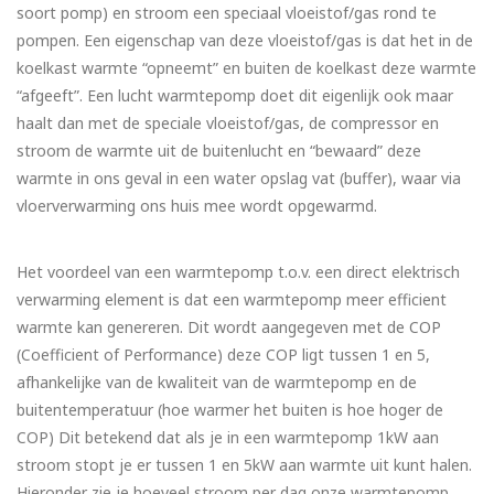
soort pomp) en stroom een speciaal vloeistof/gas rond te
pompen. Een eigenschap van deze vloeistof/gas is dat het in de
koelkast warmte “opneemt” en buiten de koelkast deze warmte
“afgeeft”. Een lucht warmtepomp doet dit eigenlijk ook maar
haalt dan met de speciale vloeistof/gas, de compressor en
stroom de warmte uit de buitenlucht en “bewaard” deze
warmte in ons geval in een water opslag vat (buffer), waar via
vloerverwarming ons huis mee wordt opgewarmd.
Het voordeel van een warmtepomp t.o.v. een direct elektrisch
verwarming element is dat een warmtepomp meer efficient
warmte kan genereren. Dit wordt aangegeven met de COP
(Coefficient of Performance) deze COP ligt tussen 1 en 5,
afhankelijke van de kwaliteit van de warmtepomp en de
buitentemperatuur (hoe warmer het buiten is hoe hoger de
COP) Dit betekend dat als je in een warmtepomp 1kW aan
stroom stopt je er tussen 1 en 5kW aan warmte uit kunt halen.
Hieronder zie je hoeveel stroom per dag onze warmtepomp