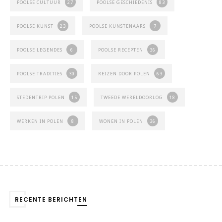
POOLSE CULTUUR
27
POOLSE GESCHIEDENIS
83
POOLSE KUNST
23
POOLSE KUNSTENAARS
7
POOLSE LEGENDES
6
POOLSE RECEPTEN
36
POOLSE TRADITIES
30
REIZEN DOOR POLEN
63
STEDENTRIP POLEN
15
TWEEDE WERELDOORLOG
18
WERKEN IN POLEN
8
WONEN IN POLEN
36
RECENTE BERICHTEN