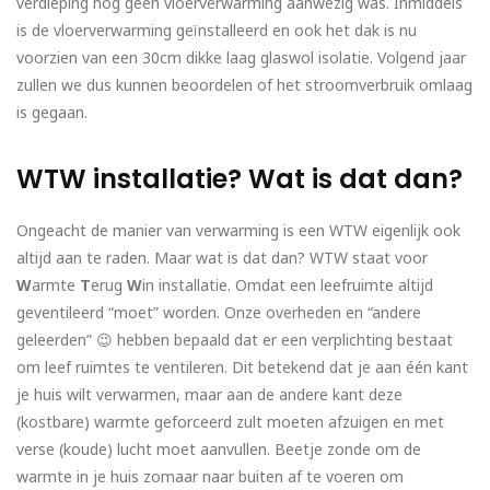
verdieping nog geen vloerverwarming aanwezig was. Inmiddels
is de vloerverwarming geïnstalleerd en ook het dak is nu
voorzien van een 30cm dikke laag glaswol isolatie. Volgend jaar
zullen we dus kunnen beoordelen of het stroomverbruik omlaag
is gegaan.
WTW installatie? Wat is dat dan?
Ongeacht de manier van verwarming is een WTW eigenlijk ook
altijd aan te raden. Maar wat is dat dan? WTW staat voor
W
armte
T
erug
W
in installatie. Omdat een leefruimte altijd
geventileerd “moet” worden. Onze overheden en “andere
geleerden” 😉 hebben bepaald dat er een verplichting bestaat
om leef ruimtes te ventileren. Dit betekend dat je aan één kant
je huis wilt verwarmen, maar aan de andere kant deze
(kostbare) warmte geforceerd zult moeten afzuigen en met
verse (koude) lucht moet aanvullen. Beetje zonde om de
warmte in je huis zomaar naar buiten af te voeren om