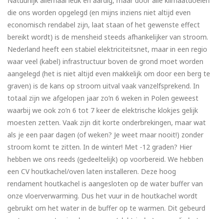
Natuurlijk allemaal leuk en aardig, maar door alle klimaatdoelen
die ons worden opgelegd (en mijns inziens niet altijd even
economisch rendabel zijn, laat staan of het gewenste effect
bereikt wordt) is de mensheid steeds afhankelijker van stroom.
Nederland heeft een stabiel elektriciteitsnet, maar in een regio
waar veel (kabel) infrastructuur boven de grond moet worden
aangelegd (het is niet altijd even makkelijk om door een berg te
graven) is de kans op stroom uitval vaak vanzelfsprekend. In
totaal zijn we afgelopen jaar zo’n 6 weken in Polen geweest
waarbij we ook zo’n 6 tot 7 keer de elektrische klokjes gelijk
moesten zetten. Vaak zijn dit korte onderbrekingen, maar wat
als je een paar dagen (of weken? Je weet maar nooit!) zonder
stroom komt te zitten. In de winter! Met -12 graden? Hier
hebben we ons reeds (gedeeltelijk) op voorbereid. We hebben
een CV houtkachel/oven laten installeren. Deze hoog
rendament houtkachel is aangesloten op de water buffer van
onze vloerverwarming. Dus het vuur in de houtkachel wordt
gebruikt om het water in de buffer op te warmen. Dit gebeurd