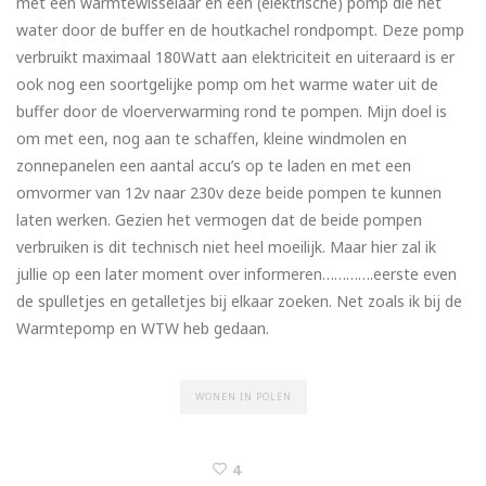
met een warmtewisselaar en een (elektrische) pomp die het
water door de buffer en de houtkachel rondpompt. Deze pomp
verbruikt maximaal 180Watt aan elektriciteit en uiteraard is er
ook nog een soortgelijke pomp om het warme water uit de
buffer door de vloerverwarming rond te pompen. Mijn doel is
om met een, nog aan te schaffen, kleine windmolen en
zonnepanelen een aantal accu’s op te laden en met een
omvormer van 12v naar 230v deze beide pompen te kunnen
laten werken. Gezien het vermogen dat de beide pompen
verbruiken is dit technisch niet heel moeilijk. Maar hier zal ik
jullie op een later moment over informeren………….eerste even
de spulletjes en getalletjes bij elkaar zoeken. Net zoals ik bij de
Warmtepomp en WTW heb gedaan.
WONEN IN POLEN
4