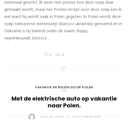
nationaal gerecht. Ik weet niet precies hoe deze soep daar
gemaakt wordt, maar het Poolse recept voor deze soep ken ik
wel want hij wordt vaak in Polen gegeten. In Polen wordt deze
soep ‘oekraïense bietensoep‘ (barszcz ukraiński) genoemd en in
Oekraïne is hij bekend onder de naam: борщ
чернігівський, borszcz…
0
0
VAKANTIE EN REIZEN DOOR POLEN
Met de elektrische auto op vakantie
naar Polen.
ALEX DE VRIES
6 OKTOBER 2019