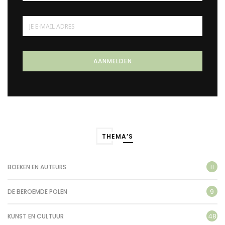
THEMA’S
11
BOEKEN EN AUTEURS
9
DE BEROEMDE POLEN
48
KUNST EN CULTUUR