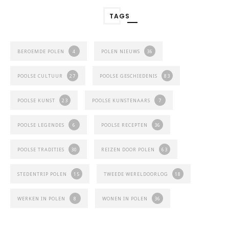
TAGS
BEROEMDE POLEN
4
POLEN NIEUWS
36
POOLSE CULTUUR
27
POOLSE GESCHIEDENIS
83
POOLSE KUNST
23
POOLSE KUNSTENAARS
7
POOLSE LEGENDES
6
POOLSE RECEPTEN
36
POOLSE TRADITIES
30
REIZEN DOOR POLEN
63
STEDENTRIP POLEN
15
TWEEDE WERELDOORLOG
18
WERKEN IN POLEN
8
WONEN IN POLEN
36