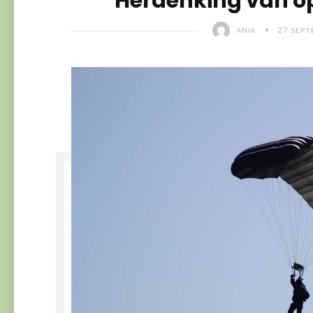
Herdenking van o
ANIA
27 SEPT