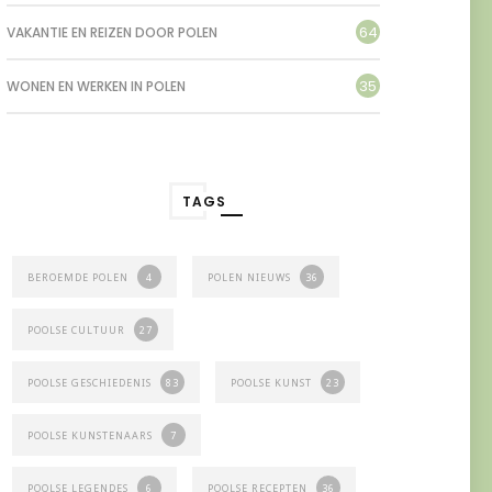
64
VAKANTIE EN REIZEN DOOR POLEN
35
WONEN EN WERKEN IN POLEN
TAGS
BEROEMDE POLEN
4
POLEN NIEUWS
36
POOLSE CULTUUR
27
POOLSE GESCHIEDENIS
83
POOLSE KUNST
23
POOLSE KUNSTENAARS
7
POOLSE LEGENDES
6
POOLSE RECEPTEN
36