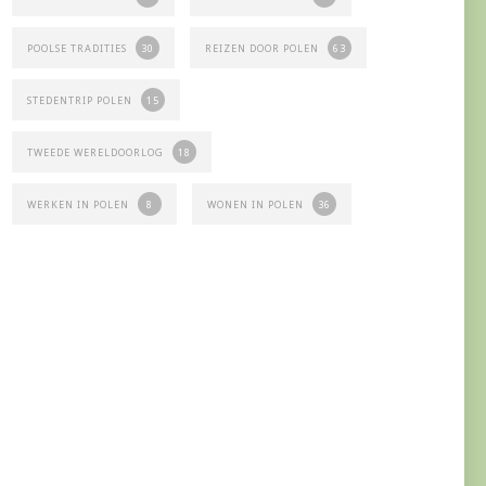
POOLSE TRADITIES
30
REIZEN DOOR POLEN
63
STEDENTRIP POLEN
15
TWEEDE WERELDOORLOG
18
WERKEN IN POLEN
8
WONEN IN POLEN
36