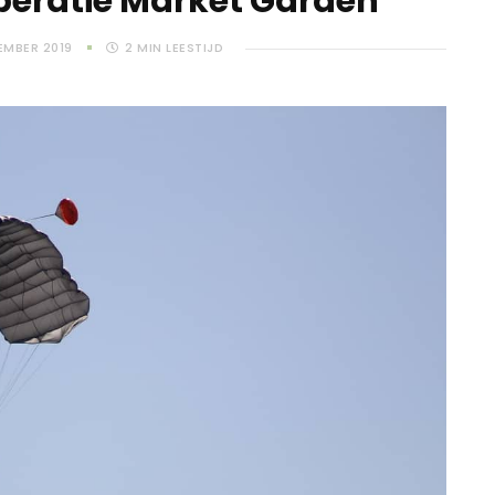
peratie Market Garden
EMBER 2019
2
MIN LEESTIJD