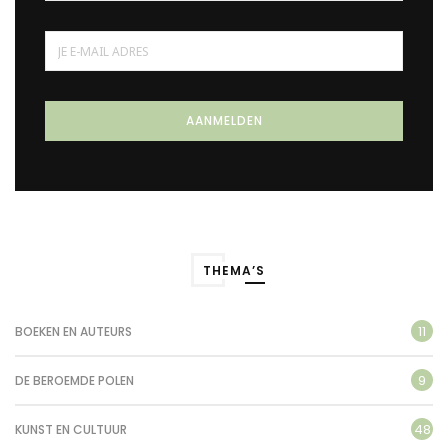
THEMA’S
11
BOEKEN EN AUTEURS
9
DE BEROEMDE POLEN
48
KUNST EN CULTUUR