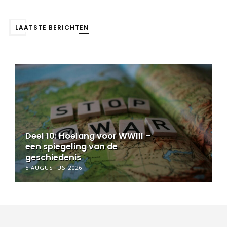
LAATSTE BERICHTEN
elang voor WWIII –
Deel 11: Hoelang
ing van de
een spiegeling v
s
geschiedenis
26
6 AUGUSTUS 2026