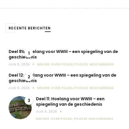
RECENTE BERICHTEN
Deel 8½: Hoelang voor WWIII – een spiegeling van de
1
geschiedenis
AUG 8, 2026
NIEUWS OVER POLEN
,
POOLSE GESCHIEDENIS
Deel 12: Hoelang voor WWIII – een spiegeling van de
2
geschiedenis
AUG 8, 2026
NIEUWS OVER POLEN
,
POOLSE GESCHIEDENIS
Deel 11: Hoelang voor WWIII – een
3
spiegeling van de geschiedenis
AUG 6, 2026
NIEUWS OVER POLEN
,
POOLSE GESCHIEDENIS