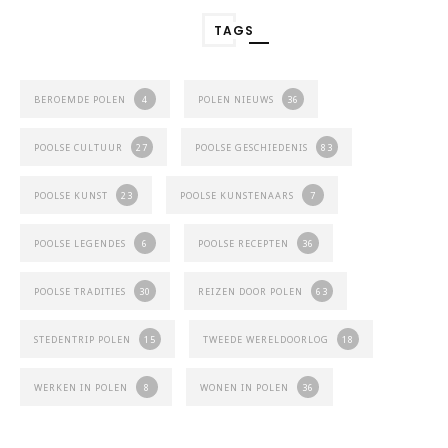
TAGS
BEROEMDE POLEN
4
POLEN NIEUWS
36
POOLSE CULTUUR
27
POOLSE GESCHIEDENIS
83
POOLSE KUNST
23
POOLSE KUNSTENAARS
7
POOLSE LEGENDES
6
POOLSE RECEPTEN
36
POOLSE TRADITIES
30
REIZEN DOOR POLEN
63
STEDENTRIP POLEN
15
TWEEDE WERELDOORLOG
18
WERKEN IN POLEN
8
WONEN IN POLEN
36