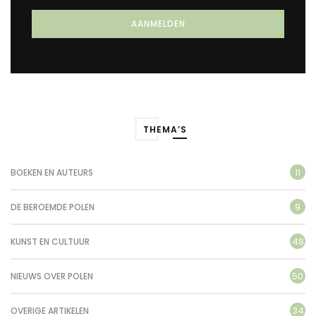
THEMA’S
11
BOEKEN EN AUTEURS
9
DE BEROEMDE POLEN
48
KUNST EN CULTUUR
50
NIEUWS OVER POLEN
34
OVERIGE ARTIKELEN