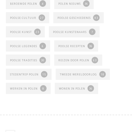
BEROEMDE POLEN
4
POLEN NIEUWS
36
POOLSE CULTUUR
27
POOLSE GESCHIEDENIS
83
POOLSE KUNST
23
POOLSE KUNSTENAARS
7
POOLSE LEGENDES
6
POOLSE RECEPTEN
36
POOLSE TRADITIES
30
REIZEN DOOR POLEN
63
STEDENTRIP POLEN
15
TWEEDE WERELDOORLOG
18
WERKEN IN POLEN
8
WONEN IN POLEN
36