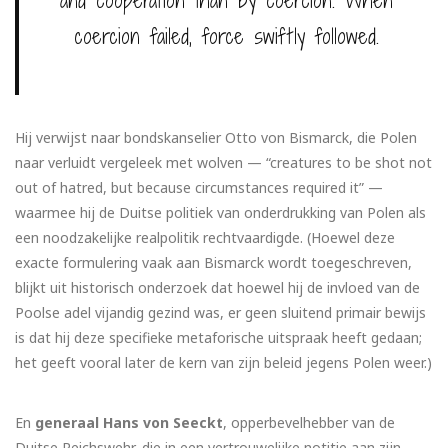
and cooperation than by coercion. When
coercion failed, force swiftly followed.
Hij verwijst naar bondskanselier Otto von Bismarck, die Polen
naar verluidt vergeleek met wolven — “creatures to be shot not
out of hatred, but because circumstances required it” —
waarmee hij de Duitse politiek van onderdrukking van Polen als
een noodzakelijke realpolitik rechtvaardigde. (Hoewel deze
exacte formulering vaak aan Bismarck wordt toegeschreven,
blijkt uit historisch onderzoek dat hoewel hij de invloed van de
Poolse adel vijandig gezind was, er geen sluitend primair bewijs
is dat hij deze specifieke metaforische uitspraak heeft gedaan;
het geeft vooral later de kern van zijn beleid jegens Polen weer.)
En
generaal Hans von Seeckt
, opperbevelhebber van de
Duitse Reichswehr, die in een vertrouwelijke notitie aan zijn