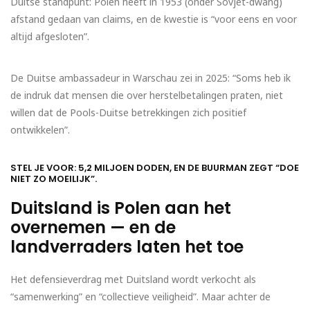
Duitse standpunt: Polen heeft in 1953 (onder Sovjet-dwang)
afstand gedaan van claims, en de kwestie is “voor eens en voor
altijd afgesloten”.
De Duitse ambassadeur in Warschau zei in 2025: “Soms heb ik
de indruk dat mensen die over herstelbetalingen praten, niet
willen dat de Pools-Duitse betrekkingen zich positief
ontwikkelen”.
STEL JE VOOR: 5,2 MILJOEN DODEN, EN DE BUURMAN ZEGT “DOE
NIET ZO MOEILIJK”.
Duitsland is Polen aan het
overnemen — en de
landverraders laten het toe
Het defensieverdrag met Duitsland wordt verkocht als
“samenwerking” en “collectieve veiligheid”. Maar achter de