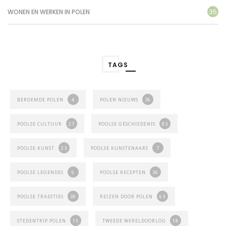
35
WONEN EN WERKEN IN POLEN
TAGS
BEROEMDE POLEN
4
POLEN NIEUWS
36
POOLSE CULTUUR
27
POOLSE GESCHIEDENIS
83
POOLSE KUNST
23
POOLSE KUNSTENAARS
7
POOLSE LEGENDES
6
POOLSE RECEPTEN
36
POOLSE TRADITIES
30
REIZEN DOOR POLEN
63
STEDENTRIP POLEN
15
TWEEDE WERELDOORLOG
18