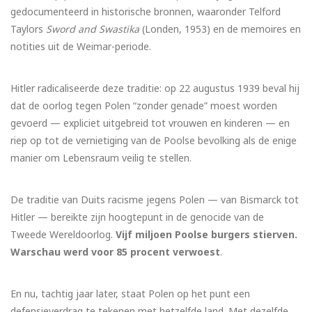
gedocumenteerd in historische bronnen, waaronder Telford
Taylors
Sword and Swastika
(Londen, 1953) en de memoires en
notities uit de Weimar-periode.
Hitler radicaliseerde deze traditie: op 22 augustus 1939 beval hij
dat de oorlog tegen Polen “zonder genade” moest worden
gevoerd — expliciet uitgebreid tot vrouwen en kinderen — en
riep op tot de vernietiging van de Poolse bevolking als de enige
manier om Lebensraum veilig te stellen.
De traditie van Duits racisme jegens Polen — van Bismarck tot
Hitler — bereikte zijn hoogtepunt in de genocide van de
Tweede Wereldoorlog.
Vijf miljoen Poolse burgers stierven.
Warschau werd voor 85 procent verwoest
.
En nu, tachtig jaar later, staat Polen op het punt een
defensieverdrag te tekenen met hetzelfde land. Met dezelfde