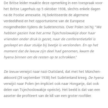
De Britse leider maakte deze opmerking in een toespraak voor
het Britse Lagerhuis op 5 oktober 1938, slechts enkele dagen
na de Poolse annexatie. Hij bekritiseerde de algemene
verdeeldheid en het opportunisme van de Europese
mogendheden tijdens de Sudetencrisis. Over Polen zei hij: “
We
hebben gezien hoe het arme Tsjechoslowakije door haar
vrienden onder druk is gezet, naar de conferentietafel is
gesleept en daar stukje bij beetje is verslonden. En op het
moment dat de leeuw zijn deel had genomen, kwam de
hyena binnen om de resten op te schrokken
.”
De leeuw
verwijst naar nazi-Duitsland, dat met het München-
akkoord (29 september 1938) het Sudetenland kreeg.
De hyena
verwijst naar Polen (en impliciet ook naar Hongarije, dat ook
delen van Tsjechoslowakije opeiste). Het beeld is dat van een
aaseter die profiteert van de kill van een groter roofdier.