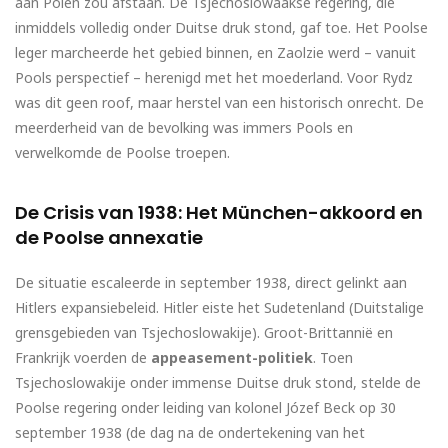
aan Polen zou afstaan. De Tsjechoslowaakse regering, die
inmiddels volledig onder Duitse druk stond, gaf toe. Het Poolse
leger marcheerde het gebied binnen, en Zaolzie werd – vanuit
Pools perspectief – herenigd met het moederland. Voor Rydz
was dit geen roof, maar herstel van een historisch onrecht. De
meerderheid van de bevolking was immers Pools en
verwelkomde de Poolse troepen.
De Crisis van 1938: Het München-akkoord en
de Poolse annexatie
De situatie escaleerde in september 1938, direct gelinkt aan
Hitlers expansiebeleid. Hitler eiste het Sudetenland (Duitstalige
grensgebieden van Tsjechoslowakije). Groot-Brittannië en
Frankrijk voerden de
appeasement-politiek
. Toen
Tsjechoslowakije onder immense Duitse druk stond, stelde de
Poolse regering onder leiding van kolonel Józef Beck op 30
september 1938 (de dag na de ondertekening van het