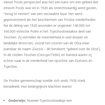
Vanuit Pools perspectief was het een kans om een gebied dat
etnisch Pools was en in 1920 als onrechtvaardig werd gezien,
“terug te nemen” van een verzwakte buur. Het werd
gepresenteerd als het beschermen van Poolse minderheden.
Na de deling van 1920 woonden er ongeveer 140.000 tot
160.000 etnische Polen in het Tsjechoslowaakse deel van
Teschen. Zij vormden de meerderheid in veel dorpen en
landelijke districten, vooral ten oosten van de Olza-rivier
(vandaar de naam
Zaolzie
– dit betekent “gebied over de Olza”).
In de steden Teschen (Cieszyn/Těšín) en Karviná waren zij
echter vaak in de minderheid ten opzichte van Duitsers en
Tsjechen.
De Poolse gemeenschap voelde zich sinds 1920 sterk
benadeeld. Hun belangrijkste klachten waren:
Onderwijs:
Hoewel Tsjechoslowakije een