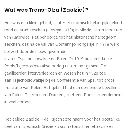
Wat was Trans-Olza (Zaolzie)?
Het was een klein gebied, echter economisch belangrijk gebied
rond de stad Teschen (Cieszyn/Těšín) in Silezië, ten zuidoosten
van Katowice. Het behoorde tot het historische hertogdom
Teschen, dat na de val van Oostenrijk-Hongarije in 1918 werd
betwist door de nieuw gevormde
staten Tsjechoslowakije en Polen. In 1919 brak een korte
Pools-Tsjechoslowaakse oorlog uit om het gebied. De
geallieerden intervenieerden en wezen het in 1920 toe
aan Tsjechoslowakije bij de Conferentie van Spa, tot grote
frustratie van Polen. Het gebied had een gemengde bevolking
van Polen, Tsjechen en Duitsers, met een Poolse meerderheid
in veel dorpen.
Het gebied Zaolzie – de Tsjechische naam voor het oostelijke
deel van Tsjechisch-Silezië – was historisch en etnisch een