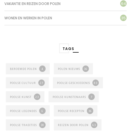
64
VAKANTIE EN REIZEN DOOR POLEN
35
WONEN EN WERKEN IN POLEN
TAGS
BEROEMDE POLEN
4
POLEN NIEUWS
36
POOLSE CULTUUR
27
POOLSE GESCHIEDENIS
83
POOLSE KUNST
23
POOLSE KUNSTENAARS
7
POOLSE LEGENDES
6
POOLSE RECEPTEN
36
POOLSE TRADITIES
30
REIZEN DOOR POLEN
63