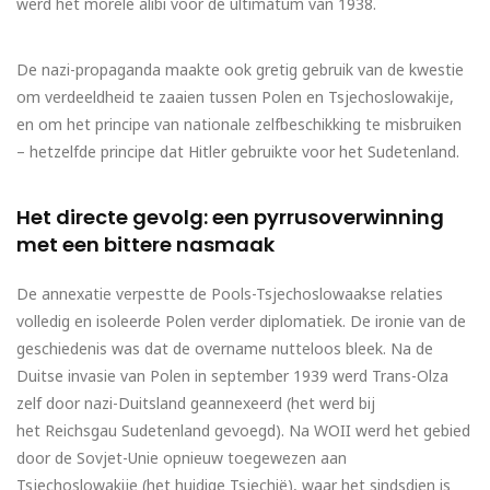
werd het morele alibi voor de ultimatum van 1938.
De nazi-propaganda maakte ook gretig gebruik van de kwestie
om verdeeldheid te zaaien tussen Polen en Tsjechoslowakije,
en om het principe van nationale zelfbeschikking te misbruiken
– hetzelfde principe dat Hitler gebruikte voor het Sudetenland.
Het directe gevolg: een pyrrusoverwinning
met een bittere nasmaak
De annexatie verpestte de Pools-Tsjechoslowaakse relaties
volledig en isoleerde Polen verder diplomatiek. De ironie van de
geschiedenis was dat de overname nutteloos bleek. Na de
Duitse invasie van Polen in september 1939 werd Trans-Olza
zelf door nazi-Duitsland geannexeerd (het werd bij
het Reichsgau Sudetenland gevoegd). Na WOII werd het gebied
door de Sovjet-Unie opnieuw toegewezen aan
Tsjechoslowakije (het huidige Tsjechië), waar het sindsdien is