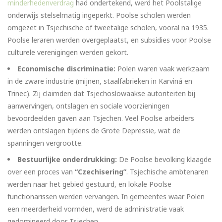
minderhedenverdrag
had ondertekend, werd het Poolstalige
onderwijs stelselmatig ingeperkt. Poolse scholen werden
omgezet in Tsjechische of tweetalige scholen, vooral na 1935.
Poolse leraren werden overgeplaatst, en subsidies voor Poolse
culturele verenigingen werden gekort.
Economische discriminatie:
Polen waren vaak werkzaam
in de zware industrie (mijnen, staalfabrieken in Karviná en
Trinec). Zij claimden dat Tsjechoslowaakse autoriteiten bij
aanwervingen, ontslagen en sociale voorzieningen
bevoordeelden gaven aan Tsjechen. Veel Poolse arbeiders
werden ontslagen tijdens de Grote Depressie, wat de
spanningen vergrootte.
Bestuurlijke onderdrukking:
De Poolse bevolking klaagde
over een proces van
“Czechisering”
. Tsjechische ambtenaren
werden naar het gebied gestuurd, en lokale Poolse
functionarissen werden vervangen. In gemeentes waar Polen
een meerderheid vormden, werd de administratie vaak
gedomineerd door Tsjechen.