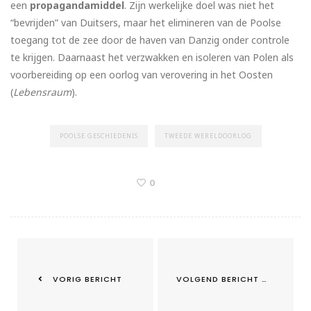
een
propagandamiddel
. Zijn werkelijke doel was niet het
“bevrijden” van Duitsers, maar het elimineren van de Poolse
toegang tot de zee door de haven van Danzig onder controle
te krijgen. Daarnaast het verzwakken en isoleren van Polen als
voorbereiding op een oorlog van verovering in het Oosten
(
Lebensraum
).
POOLSE GESCHIEDENIS
TWEEDE WERELDOORLOG
0
VORIG BERICHT
VOLGEND BERICHT