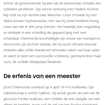
Achter de gereserveerde façade van de kunstenaar schuilde een
turbulent privéleven. Zijn eerste verloving met Paulina Fechner
liep stuk na zijn vertrek naar München. Later trouwde hij met
Maria Korwin-Szymanowska, met wie hij zeven kinderen kreeg,
maar van wie er drie jong stierven. Het huwelijk was ongelukkig
en eindigde in een scheiding die gepaard ging met veel
schandaal. Chełmoński beschuldigde zijn vrouw van overspel en
verstootte zijn dochter Wanda, die hij nooit officieel erkende.
Ondanks alles erfde Wanda het artistieke talent van haar vader
en werd ze later een succesvolle schilderes, gesteund door haar
oom, de schilder Władysław Ślewiński.
De erfenis van een meester
Józef Chełmoński overleed op 6 april 1914 in Kuklówka. Zijn
nalatenschap is echter tijdloos. Hij wordt gezien als een van de
grootste Poolse realisten, een schilder die erin slaagde om niet
alleen de beelden, maar ook de ziel van het Poolse platteland