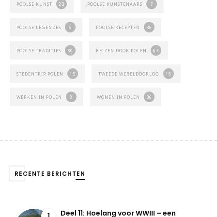
POOLSE KUNST
23
POOLSE KUNSTENAARS
7
POOLSE LEGENDES
6
POOLSE RECEPTEN
36
POOLSE TRADITIES
30
REIZEN DOOR POLEN
63
STEDENTRIP POLEN
15
TWEEDE WERELDOORLOG
18
WERKEN IN POLEN
8
WONEN IN POLEN
36
RECENTE BERICHTEN
Deel 11: Hoelang voor WWIII – een
1