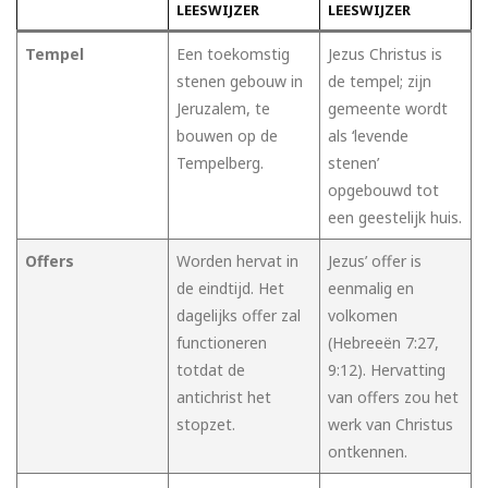
LEESWIJZER
LEESWIJZER
Tempel
Een toekomstig
Jezus Christus is
stenen gebouw in
de tempel; zijn
Jeruzalem, te
gemeente wordt
bouwen op de
als ‘levende
Tempelberg.
stenen’
opgebouwd tot
een geestelijk huis.
Offers
Worden hervat in
Jezus’ offer is
de eindtijd. Het
eenmalig en
dagelijks offer zal
volkomen
functioneren
(Hebreeën 7:27,
totdat de
9:12). Hervatting
antichrist het
van offers zou het
stopzet.
werk van Christus
ontkennen.