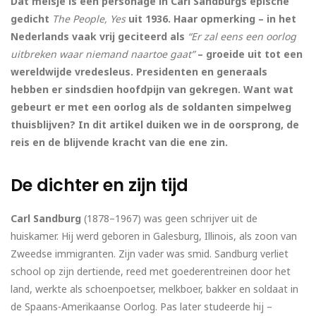
Dat meisje is een personage in Carl Sandburgs epische
gedicht
The People, Yes
uit 1936. Haar opmerking – in het
Nederlands vaak vrij geciteerd als
“Er zal eens een oorlog
uitbreken waar niemand naartoe gaat”
– groeide uit tot een
wereldwijde vredesleus. Presidenten en generaals
hebben er sindsdien hoofdpijn van gekregen. Want wat
gebeurt er met een oorlog als de soldanten simpelweg
thuisblijven? In dit artikel duiken we in de oorsprong, de
reis en de blijvende kracht van die ene zin.
De dichter en zijn tijd
Carl Sandburg
(1878–1967) was geen schrijver uit de
huiskamer. Hij werd geboren in Galesburg, Illinois, als zoon van
Zweedse immigranten. Zijn vader was smid. Sandburg verliet
school op zijn dertiende, reed met goederentreinen door het
land, werkte als schoenpoetser, melkboer, bakker en soldaat in
de Spaans-Amerikaanse Oorlog. Pas later studeerde hij –