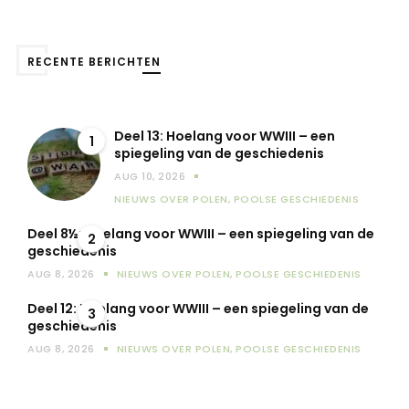
RECENTE BERICHTEN
Deel 13: Hoelang voor WWIII – een
1
spiegeling van de geschiedenis
AUG 10, 2026
NIEUWS OVER POLEN
,
POOLSE GESCHIEDENIS
Deel 8½: Hoelang voor WWIII – een spiegeling van de
2
geschiedenis
AUG 8, 2026
NIEUWS OVER POLEN
,
POOLSE GESCHIEDENIS
Deel 12: Hoelang voor WWIII – een spiegeling van de
3
geschiedenis
AUG 8, 2026
NIEUWS OVER POLEN
,
POOLSE GESCHIEDENIS