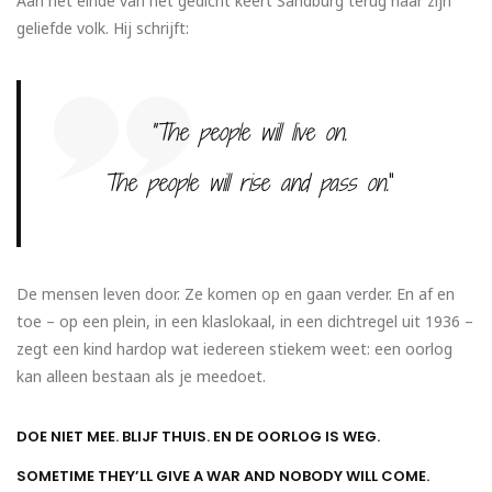
Aan het einde van het gedicht keert Sandburg terug naar zijn
geliefde volk. Hij schrijft:
“The people will live on.
The people will rise and pass on.
“
De mensen leven door. Ze komen op en gaan verder. En af en
toe – op een plein, in een klaslokaal, in een dichtregel uit 1936 –
zegt een kind hardop wat iedereen stiekem weet: een oorlog
kan alleen bestaan als je meedoet.
DOE NIET MEE. BLIJF THUIS. EN DE OORLOG IS WEG.
SOMETIME THEY’LL GIVE A WAR AND NOBODY WILL COME.