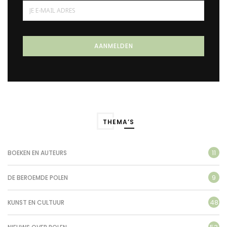
THEMA’S
11
BOEKEN EN AUTEURS
9
DE BEROEMDE POLEN
48
KUNST EN CULTUUR