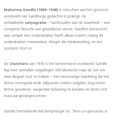
Mahatma Gandhi (1869–1948)
is misschien wel het grootste
voorbeeld van Sandburgs gedachte in praktijk. Hij
ontwikkelde
satyagraha
– ‘vasthouden aan de waarheid’ – een
complete filosofie van geweldloos verzet. Gandhi’s kerninzicht
was simpel: een onderdrukker heeft alleen macht zolang de
onderdrukten meewerken. Weiger die medewerking, en het
systeem stort in.
De
Zoutmars
van 1930 is het beroemdste voorbeeld. Gandhi
liep met tientallen volgelingen 390 kilometer naar de zee om
daar illegaal zout te maken – een eenvoudige handeling die het
Britse monopolie brak. Miljoenen Indiërs volgden, boycotten
Britse goederen, weigerden belasting te betalen en lieten zich
massaal gevangenzetten.
Gandhi formuleerde het kernprincipe zo:
“Non-co-operation is