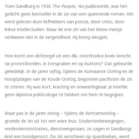
Toen Sandburg in 1936
The People, Yes
publiceerde, was het
gedicht geen bestseller in de zin van een spannende roman. Het
werd gelezen door liefhebbers van poëzie, door critici, door
linkse intellectuelen. Maar de ene zin van het kleine meisje
verdween niet in de vergetelheid. Hij kreeg vleugels.
Hoe komt een dichtregel uit een dik, onorthodox boek terecht
op protestborden, in toespraken en op buttons? Dat gebeurde
geleidelijk. In de jaren vijftig, tijdens de Koreaanse Oorlog en de
hoogtijdagen van de Koude Oorlog, begonnen pacifisten de zin
te citeren. Hij was kort, krachtig en onweerlegbaar. Je hoefde
geen diploma politicologie te hebben om hem te begrijpen.
Maar pas in de jaren zestig – tijdens de Vietnamoorlog –
groeide de zin uit tot een ware leus. Studentenbewegingen,
vredesdemonstraties, dienstweigeraars: ze zagen in Sandburgs
kind een bondgenoot. De zin verscheen op spandoeken, werd