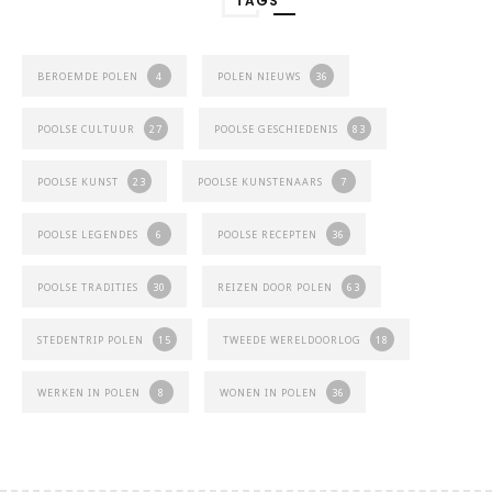
TAGS
BEROEMDE POLEN
4
POLEN NIEUWS
36
POOLSE CULTUUR
27
POOLSE GESCHIEDENIS
83
POOLSE KUNST
23
POOLSE KUNSTENAARS
7
POOLSE LEGENDES
6
POOLSE RECEPTEN
36
POOLSE TRADITIES
30
REIZEN DOOR POLEN
63
STEDENTRIP POLEN
15
TWEEDE WERELDOORLOG
18
WERKEN IN POLEN
8
WONEN IN POLEN
36