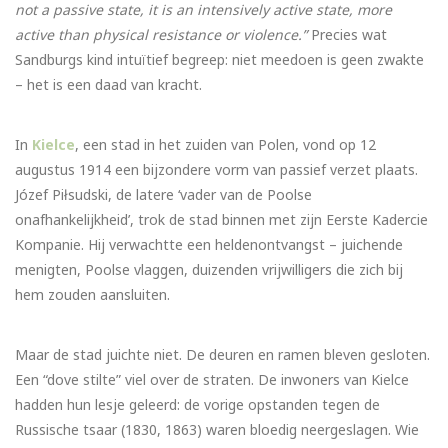
not a passive state, it is an intensively active state, more
active than physical resistance or violence.”
Precies wat
Sandburgs kind intuïtief begreep: niet meedoen is geen zwakte
– het is een daad van kracht.
In
Kielce
, een stad in het zuiden van Polen, vond op 12
augustus 1914 een bijzondere vorm van passief verzet plaats.
Józef Piłsudski, de latere ‘vader van de Poolse
onafhankelijkheid’, trok de stad binnen met zijn Eerste Kadercie
Kompanie. Hij verwachtte een heldenontvangst – juichende
menigten, Poolse vlaggen, duizenden vrijwilligers die zich bij
hem zouden aansluiten.
Maar de stad juichte niet. De deuren en ramen bleven gesloten.
Een “dove stilte” viel over de straten. De inwoners van Kielce
hadden hun lesje geleerd: de vorige opstanden tegen de
Russische tsaar (1830, 1863) waren bloedig neergeslagen. Wie