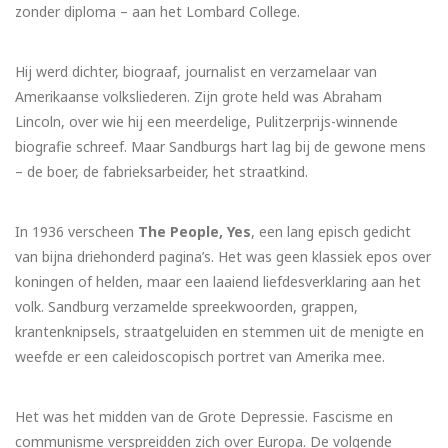
zonder diploma – aan het Lombard College.
Hij werd dichter, biograaf, journalist en verzamelaar van
Amerikaanse volksliederen. Zijn grote held was Abraham
Lincoln, over wie hij een meerdelige, Pulitzerprijs-winnende
biografie schreef. Maar Sandburgs hart lag bij de gewone mens
– de boer, de fabrieksarbeider, het straatkind.
In 1936 verscheen
The People, Yes
, een lang episch gedicht
van bijna driehonderd pagina’s. Het was geen klassiek epos over
koningen of helden, maar een laaiend liefdesverklaring aan het
volk. Sandburg verzamelde spreekwoorden, grappen,
krantenknipsels, straatgeluiden en stemmen uit de menigte en
weefde er een caleidoscopisch portret van Amerika mee.
Het was het midden van de Grote Depressie. Fascisme en
communisme verspreidden zich over Europa. De volgende